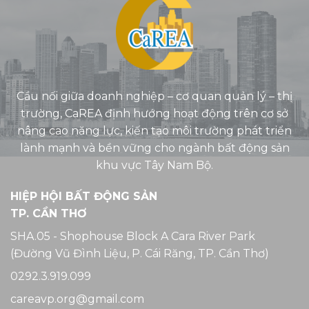
Cầu nối giữa doanh nghiệp – cơ quan quản lý – thị
trường, CaREA định hướng hoạt động trên cơ sở
nâng cao năng lực, kiến tạo môi trường phát triển
lành mạnh và bền vững cho ngành bất động sản
khu vực Tây Nam Bộ.
HIỆP HỘI BẤT ĐỘNG SẢN
TP. CẦN THƠ
SHA.05 - Shophouse Block A Cara River Park
(Đường Vũ Đình Liệu, P. Cái Răng, TP. Cần Thơ)
0292.3.919.099
careavp.org@gmail.com