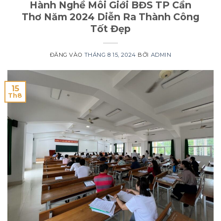
Hành Nghề Môi Giới BĐS TP Cần
Thơ Năm 2024 Diễn Ra Thành Công
Tốt Đẹp
ĐĂNG VÀO
THÁNG 8 15, 2024
BỞI
ADMIN
15
Th8