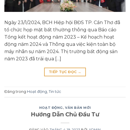
Ngày 23/1/2024, BCH Hiệp hội BĐS TP. Cần Thơ đã
tổ chức họp mặt bất thường thông qua Báo cáo
Tổng kết hoạt động năm 2023 – Kế hoạch hoạt
động năm 2024 và Thông qua việc kiện toàn bộ
máy nhân sự năm 2024. Thị trường bất động sản
năm 2023 đã trải qua […]
TIẾP TỤC ĐỌC
→
Đăng trong
Hoạt động
,
Tin tức
HOẠT ĐỘNG
,
VĂN BẢN MỚI
Hướng Dẫn Chủ Đầu Tư
ĐĂNG VÀO
THÁNG 4 19, 2023
BỞI
ADMIN