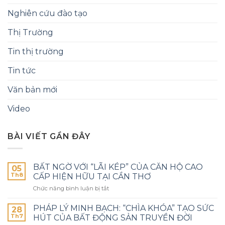
Nghiên cứu đào tạo
Thị Trường
Tin thị trường
Tin tức
Văn bản mới
Video
BÀI VIẾT GẦN ĐÂY
BẤT NGỜ VỚI “LÃI KÉP” CỦA CĂN HỘ CAO
05
Th8
CẤP HIỆN HỮU TẠI CẦN THƠ
Chức năng bình luận bị tắt
PHÁP LÝ MINH BẠCH: “CHÌA KHÓA” TẠO SỨC
28
Th7
HÚT CỦA BẤT ĐỘNG SẢN TRUYỀN ĐỜI