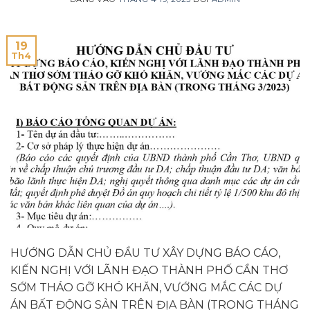
19
Th4
HƯỚNG DẪN CHỦ ĐẦU TƯ XÂY DỰNG BÁO CÁO,
KIẾN NGHỊ VỚI LÃNH ĐẠO THÀNH PHỐ CẦN THƠ
SỚM THÁO GỠ KHÓ KHĂN, VƯỚNG MẮC CÁC DỰ
ÁN BẤT ĐỘNG SẢN TRÊN ĐỊA BÀN (TRONG THÁNG