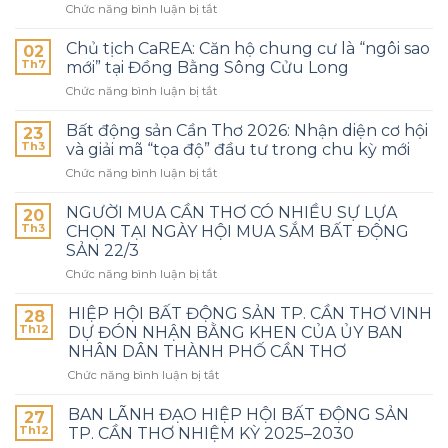
Chức năng bình luận bị tắt
Chủ tịch CaREA: Căn hộ chung cư là “ngôi sao
02
Th7
mới” tại Đồng Bằng Sông Cửu Long
Chức năng bình luận bị tắt
Bất động sản Cần Thơ 2026: Nhận diện cơ hội
23
Th3
và giải mã “tọa độ” đầu tư trong chu kỳ mới
Chức năng bình luận bị tắt
NGƯỜI MUA CẦN THƠ CÓ NHIỀU SỰ LỰA
20
Th3
CHỌN TẠI NGÀY HỘI MUA SẮM BẤT ĐỘNG
SẢN 22/3
Chức năng bình luận bị tắt
HIỆP HỘI BẤT ĐỘNG SẢN TP. CẦN THƠ VINH
28
Th12
DỰ ĐÓN NHẬN BẰNG KHEN CỦA ỦY BAN
NHÂN DÂN THÀNH PHỐ CẦN THƠ
Chức năng bình luận bị tắt
BAN LÃNH ĐẠO HIỆP HỘI BẤT ĐỘNG SẢN
27
Th12
TP. CẦN THƠ NHIỆM KỲ 2025–2030