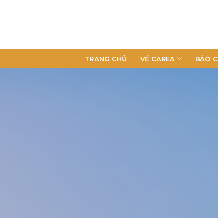
TRANG CHỦ
VỀ CAREA
BÁO C