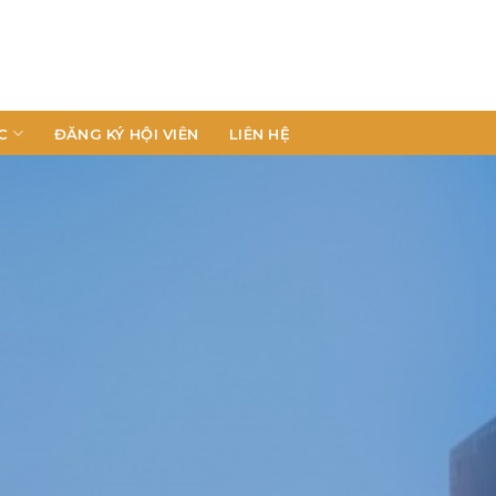
C
ĐĂNG KÝ HỘI VIÊN
LIÊN HỆ