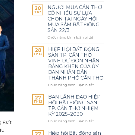
NGƯỜI MUA CẦN THƠ
20
Th3
CÓ NHIỀU SỰ LỰA
CHỌN TẠI NGÀY HỘI
MUA SẮM BẤT ĐỘNG
SẢN 22/3
Chức năng bình luận bị tắt
HIỆP HỘI BẤT ĐỘNG
28
Th12
SẢN TP. CẦN THƠ
VINH DỰ ĐÓN NHẬN
BẰNG KHEN CỦA ỦY
BAN NHÂN DÂN
THÀNH PHỐ CẦN THƠ
Chức năng bình luận bị tắt
BAN LÃNH ĐẠO HIỆP
27
Th12
HỘI BẤT ĐỘNG SẢN
TP. CẦN THƠ NHIỆM
KỲ 2025–2030
Chức năng bình luận bị tắt
g Đất
ửu
Hiệp hội Bất động sản
27