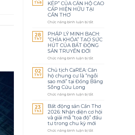
Th8
KÉP” CỦA CĂN HỘ CAO
CẤP HIỆN HỮU TẠI
CẦN THƠ
Chức năng bình luận bị tắt
PHÁP LÝ MINH BẠCH:
28
Th7
“CHÌA KHÓA” TẠO SỨC
HÚT CỦA BẤT ĐỘNG
SẢN TRUYỀN ĐỜI
Chức năng bình luận bị tắt
Chủ tịch CaREA: Căn
02
Th7
hộ chung cư là “ngôi
sao mới” tại Đồng Bằng
Sông Cửu Long
Chức năng bình luận bị tắt
Bất động sản Cần Thơ
23
Th3
2026: Nhận diện cơ hội
và giải mã “tọa độ” đầu
tư trong chu kỳ mới
Chức năng bình luận bị tắt