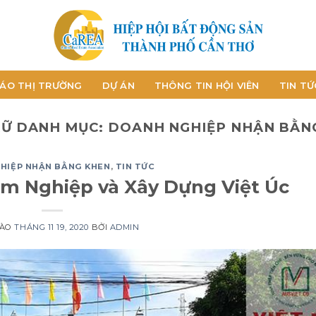
ÁO THỊ TRƯỜNG
DỰ ÁN
THÔNG TIN HỘI VIÊN
TIN TỨ
RỮ DANH MỤC:
DOANH NGHIỆP NHẬN BẰN
HIỆP NHẬN BẰNG KHEN
,
TIN TỨC
âm Nghiệp và Xây Dựng Việt Úc
VÀO
THÁNG 11 19, 2020
BỞI
ADMIN