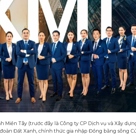
h Miền Tây (trước đây là Công ty CP Dịch vụ và Xây dựn
 đoàn Đất Xanh, chính thức gia nhập Đồng bằng sông C