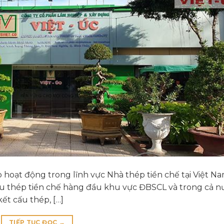
hoạt động trong lĩnh vực Nhà thép tiền chế tại Việt Na
u thép tiền chế hàng đầu khu vực ĐBSCL và trong cả n
ết cấu thép, […]
TIẾP TỤC ĐỌC
→