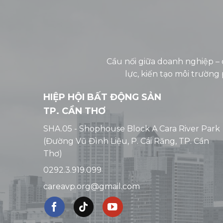
Cầu nối giữa doanh nghiệp –
lực, kiến tạo môi trườn
HIỆP HỘI BẤT ĐỘNG SẢN
TP. CẦN THƠ
SHA.05 - Shophouse Block A Cara River Park
(Đường Vũ Đình Liệu, P. Cái Răng, TP. Cần
Thơ)
0292.3.919.099
careavp.org@gmail.com