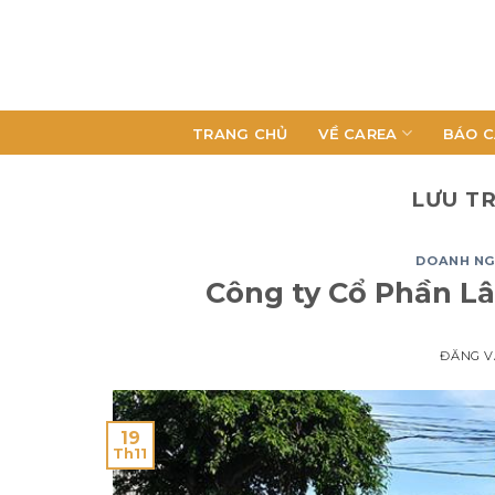
TRANG CHỦ
VỀ CAREA
BÁO C
LƯU T
DOANH NG
Công ty Cổ Phần L
ĐĂNG 
19
Th11