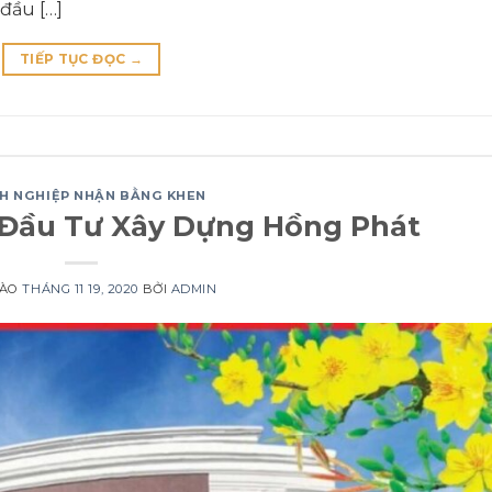
 đầu […]
TIẾP TỤC ĐỌC
→
H NGHIỆP NHẬN BẰNG KHEN
 Đầu Tư Xây Dựng Hồng Phát
VÀO
THÁNG 11 19, 2020
BỞI
ADMIN