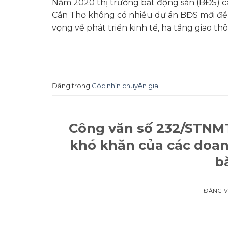
Năm 2020 thị trường bất động sản (BĐS) cả 
Cần Thơ không có nhiều dự án BĐS mới để 
vọng về phát triển kinh tế, hạ tầng giao th
Đăng trong
Góc nhìn chuyên gia
Công văn số 232/STNMT
khó khăn của các doan
b
ĐĂNG 