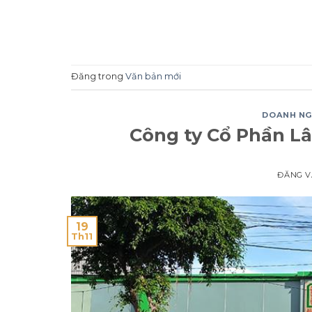
Đăng trong
Văn bản mới
DOANH NG
Công ty Cổ Phần L
ĐĂNG 
19
Th11