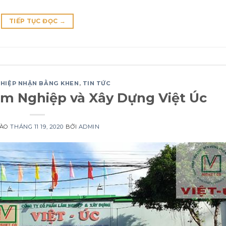
TIẾP TỤC ĐỌC
→
HIỆP NHẬN BẰNG KHEN
,
TIN TỨC
âm Nghiệp và Xây Dựng Việt Úc
VÀO
THÁNG 11 19, 2020
BỞI
ADMIN