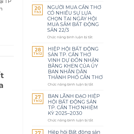
ại TP
NGƯỜI MUA CẦN THƠ
20
n
Th3
CÓ NHIỀU SỰ LỰA
CHỌN TẠI NGÀY HỘI
MUA SẮM BẤT ĐỘNG
SẢN 22/3
Chức năng bình luận bị tắt
HIỆP HỘI BẤT ĐỘNG
28
Th12
SẢN TP. CẦN THƠ
VINH DỰ ĐÓN NHẬN
BẰNG KHEN CỦA ỦY
BAN NHÂN DÂN
t
THÀNH PHỐ CẦN THƠ
a
Chức năng bình luận bị tắt
BAN LÃNH ĐẠO HIỆP
27
Th12
HỘI BẤT ĐỘNG SẢN
TP. CẦN THƠ NHIỆM
KỲ 2025–2030
Chức năng bình luận bị tắt
Hiệp hội Bất động sản
27