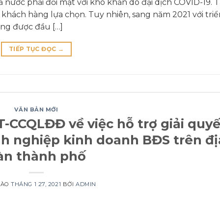
nước phải đối mặt với khó khăn do đại dịch COVID-19. T
khách hàng lựa chọn. Tuy nhiên, sang năm 2021 với triể
ông được đầu […]
TIẾP TỤC ĐỌC
→
VĂN BẢN MỚI
-CCQLĐĐ về việc hỗ trợ giải quyế
h nghiệp kinh doanh BĐS trên đị
àn thành phố
VÀO
THÁNG 1 27, 2021
BỞI
ADMIN