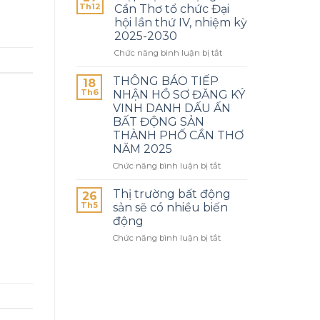
Th12
Cần Thơ tổ chức Đại
hội lần thứ IV, nhiệm kỳ
2025-2030
Chức năng bình luận bị tắt
THÔNG BÁO TIẾP
18
Th6
NHẬN HỒ SƠ ĐĂNG KÝ
VINH DANH DẤU ẤN
BẤT ĐỘNG SẢN
THÀNH PHỐ CẦN THƠ
NĂM 2025
Chức năng bình luận bị tắt
Thị trường bất động
26
Th5
sản sẽ có nhiều biến
động
Chức năng bình luận bị tắt