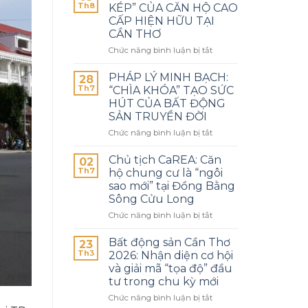
Th8
KÉP” CỦA CĂN HỘ CAO
CẤP HIỆN HỮU TẠI
CẦN THƠ
Chức năng bình luận bị tắt
PHÁP LÝ MINH BẠCH:
28
Th7
“CHÌA KHÓA” TẠO SỨC
HÚT CỦA BẤT ĐỘNG
SẢN TRUYỀN ĐỜI
Chức năng bình luận bị tắt
Chủ tịch CaREA: Căn
02
Th7
hộ chung cư là “ngôi
sao mới” tại Đồng Bằng
Sông Cửu Long
Chức năng bình luận bị tắt
Bất động sản Cần Thơ
23
Th3
2026: Nhận diện cơ hội
và giải mã “tọa độ” đầu
tư trong chu kỳ mới
Chức năng bình luận bị tắt