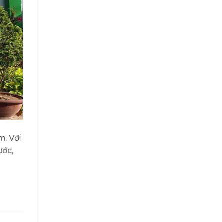
m. Với
ước,