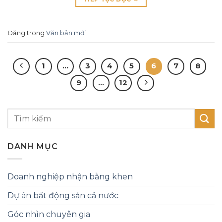
Đăng trong
Văn bản mới
1
…
3
4
5
6
7
8
9
…
12
DANH MỤC
Doanh nghiệp nhận bằng khen
Dự án bất động sản cả nước
Góc nhìn chuyên gia