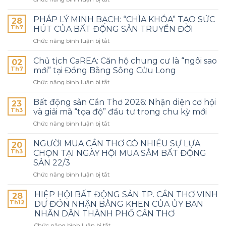
PHÁP LÝ MINH BẠCH: “CHÌA KHÓA” TẠO SỨC
28
Th7
HÚT CỦA BẤT ĐỘNG SẢN TRUYỀN ĐỜI
Chức năng bình luận bị tắt
Chủ tịch CaREA: Căn hộ chung cư là “ngôi sao
02
Th7
mới” tại Đồng Bằng Sông Cửu Long
Chức năng bình luận bị tắt
Bất động sản Cần Thơ 2026: Nhận diện cơ hội
23
Th3
và giải mã “tọa độ” đầu tư trong chu kỳ mới
Chức năng bình luận bị tắt
NGƯỜI MUA CẦN THƠ CÓ NHIỀU SỰ LỰA
20
Th3
CHỌN TẠI NGÀY HỘI MUA SẮM BẤT ĐỘNG
SẢN 22/3
Chức năng bình luận bị tắt
HIỆP HỘI BẤT ĐỘNG SẢN TP. CẦN THƠ VINH
28
Th12
DỰ ĐÓN NHẬN BẰNG KHEN CỦA ỦY BAN
NHÂN DÂN THÀNH PHỐ CẦN THƠ
Chức năng bình luận bị tắt