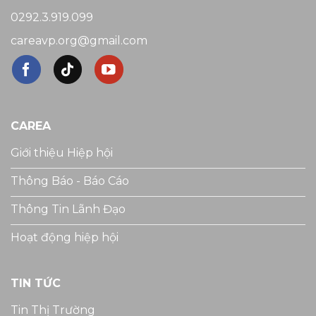
0292.3.919.099
careavp.org@gmail.com
CAREA
Giới thiệu Hiệp hội
Thông Báo - Báo Cáo
Thông Tin Lãnh Đạo
Hoạt động hiệp hội
TIN TỨC
Tin Thị Trường