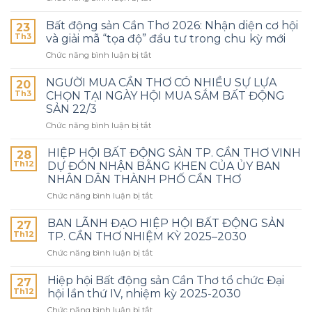
Bất động sản Cần Thơ 2026: Nhận diện cơ hội
23
Th3
và giải mã “tọa độ” đầu tư trong chu kỳ mới
Chức năng bình luận bị tắt
NGƯỜI MUA CẦN THƠ CÓ NHIỀU SỰ LỰA
20
Th3
CHỌN TẠI NGÀY HỘI MUA SẮM BẤT ĐỘNG
SẢN 22/3
Chức năng bình luận bị tắt
HIỆP HỘI BẤT ĐỘNG SẢN TP. CẦN THƠ VINH
28
Th12
DỰ ĐÓN NHẬN BẰNG KHEN CỦA ỦY BAN
NHÂN DÂN THÀNH PHỐ CẦN THƠ
Chức năng bình luận bị tắt
BAN LÃNH ĐẠO HIỆP HỘI BẤT ĐỘNG SẢN
27
Th12
TP. CẦN THƠ NHIỆM KỲ 2025–2030
Chức năng bình luận bị tắt
Hiệp hội Bất động sản Cần Thơ tổ chức Đại
27
Th12
hội lần thứ IV, nhiệm kỳ 2025-2030
Chức năng bình luận bị tắt