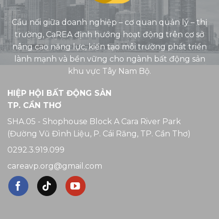
Cầu nối giữa doanh nghiệp – cơ quan quản lý – thị
trường, CaREA định hướng hoạt động trên cơ sở
nâng cao năng lực, kiến tạo môi trường phát triển
lành mạnh và bền vững cho ngành bất động sản
khu vực Tây Nam Bộ.
HIỆP HỘI BẤT ĐỘNG SẢN
TP. CẦN THƠ
SHA.05 - Shophouse Block A Cara River Park
(Đường Vũ Đình Liệu, P. Cái Răng, TP. Cần Thơ)
0292.3.919.099
careavp.org@gmail.com