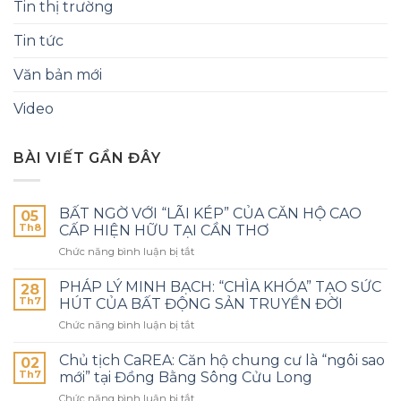
Tin thị trường
Tin tức
Văn bản mới
Video
BÀI VIẾT GẦN ĐÂY
BẤT NGỜ VỚI “LÃI KÉP” CỦA CĂN HỘ CAO
05
Th8
CẤP HIỆN HỮU TẠI CẦN THƠ
Chức năng bình luận bị tắt
PHÁP LÝ MINH BẠCH: “CHÌA KHÓA” TẠO SỨC
28
Th7
HÚT CỦA BẤT ĐỘNG SẢN TRUYỀN ĐỜI
Chức năng bình luận bị tắt
Chủ tịch CaREA: Căn hộ chung cư là “ngôi sao
02
Th7
mới” tại Đồng Bằng Sông Cửu Long
Chức năng bình luận bị tắt