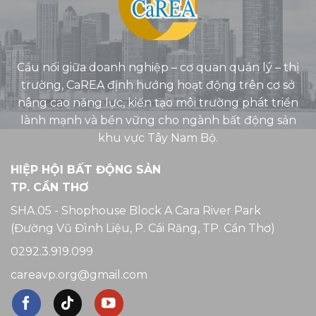
Cầu nối giữa doanh nghiệp – cơ quan quản lý – thị
trường, CaREA định hướng hoạt động trên cơ sở
nâng cao năng lực, kiến tạo môi trường phát triển
lành mạnh và bền vững cho ngành bất động sản
khu vực Tây Nam Bộ.
HIỆP HỘI BẤT ĐỘNG SẢN
TP. CẦN THƠ
SHA.05 - Shophouse Block A Cara River Park
(Đường Vũ Đình Liệu, P. Cái Răng, TP. Cần Thơ)
0292.3.919.099
careavp.org@gmail.com