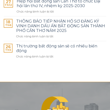
Hiệp hội Bất động sản Cần Thơ tổ chức Đại
27
Th12
hội lần thứ IV, nhiệm kỳ 2025-2030
Chức năng bình luận bị tắt
THÔNG BÁO TIẾP NHẬN HỒ SƠ ĐĂNG KÝ
18
Th6
VINH DANH DẤU ẤN BẤT ĐỘNG SẢN THÀNH
PHỐ CẦN THƠ NĂM 2025
Chức năng bình luận bị tắt
Thị trường bất động sản sẽ có nhiều biến
26
Th5
động
Chức năng bình luận bị tắt