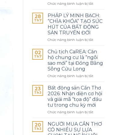
Chức năng bình luận bị tắt
PHÁP LÝ MINH BẠCH:
28
Th7
“CHÌA KHÓA” TẠO SỨC
HÚT CỦA BẤT ĐỘNG
SẢN TRUYỀN ĐỜI
Chức năng bình luận bị tắt
Chủ tịch CaREA: Căn
02
Th7
hộ chung cư là “ngôi
sao mới” tại Đồng Bằng
Sông Cửu Long
Chức năng bình luận bị tắt
Bất động sản Cần Thơ
23
Th3
2026: Nhận diện cơ hội
và giải mã “tọa độ” đầu
tư trong chu kỳ mới
Chức năng bình luận bị tắt
NGƯỜI MUA CẦN THƠ
20
Th3
CÓ NHIỀU SỰ LỰA