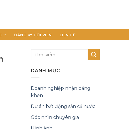
C
ĐĂNG KÝ HỘI VIÊN
LIÊN HỆ
m
DANH MỤC
Doanh nghiệp nhận bằng
khen
Dự án bất động sản cả nước
Góc nhìn chuyên gia
Hình ảnh