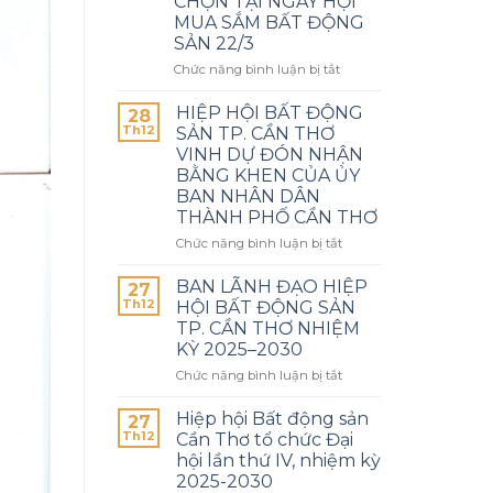
CHỌN TẠI NGÀY HỘI
MUA SẮM BẤT ĐỘNG
SẢN 22/3
Chức năng bình luận bị tắt
HIỆP HỘI BẤT ĐỘNG
28
Th12
SẢN TP. CẦN THƠ
VINH DỰ ĐÓN NHẬN
BẰNG KHEN CỦA ỦY
BAN NHÂN DÂN
THÀNH PHỐ CẦN THƠ
Chức năng bình luận bị tắt
BAN LÃNH ĐẠO HIỆP
27
Th12
HỘI BẤT ĐỘNG SẢN
TP. CẦN THƠ NHIỆM
KỲ 2025–2030
Chức năng bình luận bị tắt
Hiệp hội Bất động sản
27
Th12
Cần Thơ tổ chức Đại
hội lần thứ IV, nhiệm kỳ
2025-2030